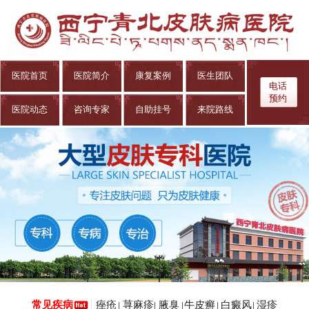
医院首页
医院简介
康复案例
医生团队
电话
预约
医院动态
咨询专家
自助挂号
来院路线
痤疮
荨麻疹
腋臭
牛皮癣
白癜风
湿疹
常见疾病
|
|
|
|
|