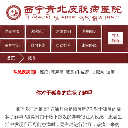
医院首页
医院简介
康复案例
医生团队
电话
预约
腋臭常识
咨询专家
自助挂号
来院路线
首页
腋臭
痤疮
荨麻疹
腋臭
牛皮癣
白癜风
湿疹
常见疾病
|
|
|
|
|
你对于狐臭的症状了解吗
腋下多汗是腋臭吗?油耳朵是腋臭吗?你对于狐臭的症
状了解吗?狐臭对由于腋下散发的异味很让人反感，患者生
活中发现自己可能患病时，要主动进行治疗，该病带来的