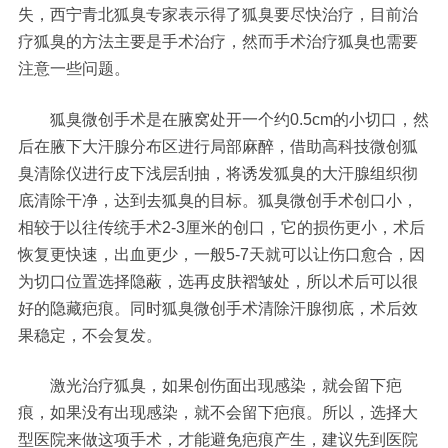
失，西宁青北狐臭专家表示得了狐臭要尽快治疗，目前治
疗狐臭的方法主要是手术治疗，然而手术治疗狐臭也需要
注意一些问题。
狐臭微创手术是在腋窝处开一个约0.5cm的小切口，然
后在腋下大汗腺分布区进行局部麻醉，借助高科技微创狐
臭清除仪进行皮下浅层刮抽，将诱发狐臭的大汗腺组织彻
底清除干净，达到去狐臭的目标。狐臭微创手术创口小，
相较于以往传统手术2-3厘米的创口，它的损伤更小，术后
恢复更快速，出血更少，一般5-7天就可以让伤口愈合，因
为切口位置选择隐蔽，选再皮肤褶皱处，所以术后可以很
好的隐藏疤痕。同时狐臭微创手术清除汗腺彻底，术后效
果稳定，不会复发。
激光治疗狐臭，如果创伤面出现感染，就会留下疤
痕，如果没有出现感染，就不会留下疤痕。所以，选择大
型医院来做这项手术，才能避免疤痕产生，建议先到医院