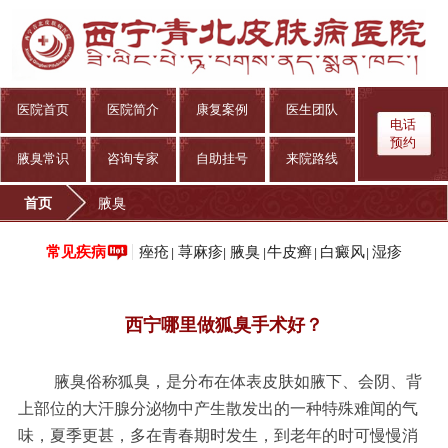
医院首页
医院简介
康复案例
医生团队
电话
预约
腋臭常识
咨询专家
自助挂号
来院路线
首页
腋臭
痤疮
荨麻疹
腋臭
牛皮癣
白癜风
湿疹
常见疾病
|
|
|
|
|
西宁哪里做狐臭手术好？
腋臭俗称狐臭，是分布在体表皮肤如腋下、会阴、背
上部位的大汗腺分泌物中产生散发出的一种特殊难闻的气
味，夏季更甚，多在青春期时发生，到老年的时可慢慢消