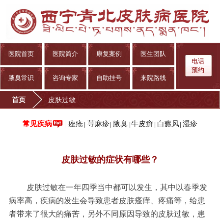
医院首页
医院简介
康复案例
医生团队
电话
预约
腋臭常识
咨询专家
自助挂号
来院路线
首页
皮肤过敏
痤疮
荨麻疹
腋臭
牛皮癣
白癜风
湿疹
常见疾病
|
|
|
|
|
皮肤过敏的症状有哪些？
皮肤过敏在一年四季当中都可以发生，其中以春季发
病率高，疾病的发生会导致患者皮肤瘙痒、疼痛等，给患
者带来了很大的痛苦，另外不同原因导致的皮肤过敏，患