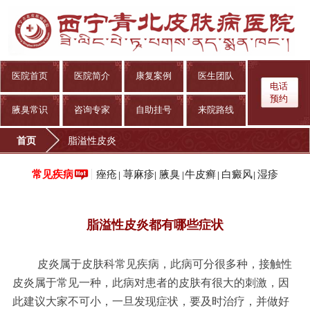
医院首页
医院简介
康复案例
医生团队
电话
预约
腋臭常识
咨询专家
自助挂号
来院路线
首页
脂溢性皮炎
痤疮
荨麻疹
腋臭
牛皮癣
白癜风
湿疹
常见疾病
|
|
|
|
|
脂溢性皮炎都有哪些症状
皮炎属于皮肤科常见疾病，此病可分很多种，接触性
皮炎属于常见一种，此病对患者的皮肤有很大的刺激，因
此建议大家不可小，一旦发现症状，要及时治疗，并做好