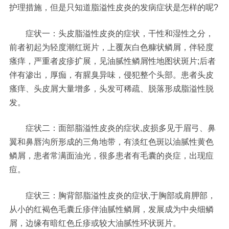
护理措施，但是只知道脂溢性皮炎的发病症状是怎样的呢?
症状一：头皮脂溢性皮炎的症状，干性和湿性之分，
前者初起为轻度潮红斑片，上覆灰白色糠状鳞屑，伴轻度
瘙痒，严重者皮疹扩展，见油腻性鳞屑性地图状斑片;后者
伴有渗出，厚痂，有腥臭异味，侵犯整个头部。患者头皮
瘙痒、头皮屑大量增多，头发可稀疏、脱落形成脂溢性脱
发。
症状二：面部脂溢性皮炎的症状,皮损多见于眉弓、鼻
翼和鼻唇沟所形成的三角地带，有淡红色斑以油腻性黄色
鳞屑，患者常满面油光，很多患者有毛囊的炎症，出现痘
痘。
症状三：胸背部脂溢性皮炎的症状,于胸部或肩胛部，
从小的红褐色毛囊丘疹伴油腻性鳞屑，发展成为中央细鳞
屑，边缘有暗红色丘疹或较大油腻性环状斑片。