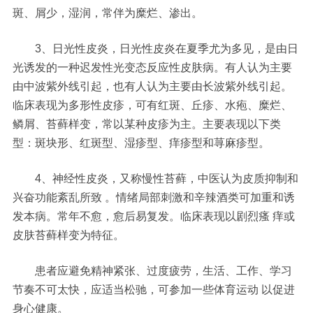
斑、屑少，湿润，常伴为糜烂、渗出。
3、日光性皮炎，日光性皮炎在夏季尤为多见，是由日
光诱发的一种迟发性光变态反应性皮肤病。有人认为主要
由中波紫外线引起，也有人认为主要由长波紫外线引起。
临床表现为多形性皮疹，可有红斑、丘疹、水疱、糜烂、
鳞屑、苔藓样变，常以某种皮疹为主。主要表现以下类
型：斑块形、红斑型、湿疹型、痒疹型和荨麻疹型。
4、神经性皮炎，又称慢性苔藓，中医认为皮质抑制和
兴奋功能紊乱所致 。情绪局部刺激和辛辣酒类可加重和诱
发本病。常年不愈，愈后易复发。临床表现以剧烈瘙 痒或
皮肤苔藓样变为特征。
患者应避免精神紧张、过度疲劳，生活、工作、学习
节奏不可太快，应适当松驰，可参加一些体育运动 以促进
身心健康。