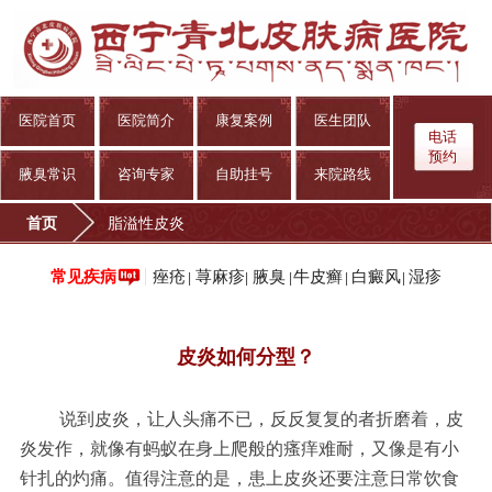
医院首页
医院简介
康复案例
医生团队
电话
预约
腋臭常识
咨询专家
自助挂号
来院路线
首页
脂溢性皮炎
痤疮
荨麻疹
腋臭
牛皮癣
白癜风
湿疹
常见疾病
|
|
|
|
|
皮炎如何分型？
说到皮炎，让人头痛不已，反反复复的者折磨着，皮
炎发作，就像有蚂蚁在身上爬般的瘙痒难耐，又像是有小
针扎的灼痛。值得注意的是，患上皮炎还要注意日常饮食