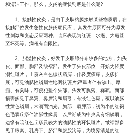
和清洁工作。那么，皮炎的症状到底是什么呢?
1、接触性皮炎，是由于皮肤粘膜接触某些物质后，在
接触部位发生急性皮肤炎症反应 。其发生原因可分为原发
性刺激和变态反应两种。临床表现为红斑、水疱、大疱甚
至坏死等。病程有自限性。
2、脂溢性皮炎，好发于皮脂腺分布较多的地方，如头
皮、面部、胸部及皱褶部。发生于头皮部位，开始为轻度
潮红斑片，上覆灰白色糠状鳞屑，伴轻度瘙痒，皮疹扩
展，可见油腻性鳞屑性地图状斑片;严重者伴有渗出、厚
痂、有臭味，可侵犯整个头部。头发可脱落、稀疏。面部
损害多见于鼻翼、鼻唇沟和眉弓，有淡红色斑，覆以油腻
性黄色鳞屑，常满面油光。胸部、肩胛部，初为小的红褐
色毛囊丘疹伴油腻性鳞屑，以后渐成为中央具有细鳞屑，
边缘有暗红色丘疹及较大的油腻性的环状斑片。皱褶部多
见于腋窝、乳房下、脐部和腹股沟等，为境界清楚的红